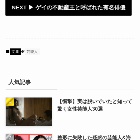
NEXT ▶︎ ゲイの不動産王と呼ばれた有名俳優
文集
芸能人
人気記事
【衝撃】実は脱いでいたと知って
驚く女性芸能人30選
整形に失敗した疑惑の芸能人&海